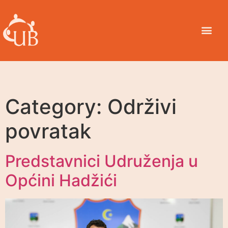
Category:
Održivi
povratak
Predstavnici Udruženja u
Općini Hadžići