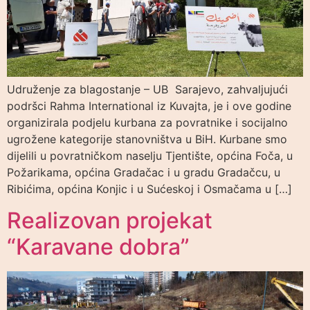
Udruženje za blagostanje – UB Sarajevo, zahvaljujući
podršci Rahma International iz Kuvajta, je i ove godine
organizirala podjelu kurbana za povratnike i socijalno
ugrožene kategorije stanovništva u BiH. Kurbane smo
dijelili u povratničkom naselju Tjentište, općina Foča, u
Požarikama, općina Gradačac i u gradu Gradačcu, u
Ribićima, općina Konjic i u Sućeskoj i Osmačama u […]
Realizovan projekat
“Karavane dobra”