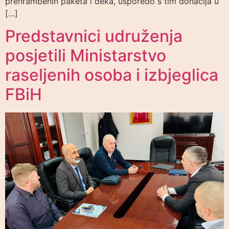
prehrambenih paketa i deka, usporedo s tim donacija u
[…]
Predstavnici udruženja
posjetili Ministarstvo
raseljenih osoba i izbjeglica
FBiH