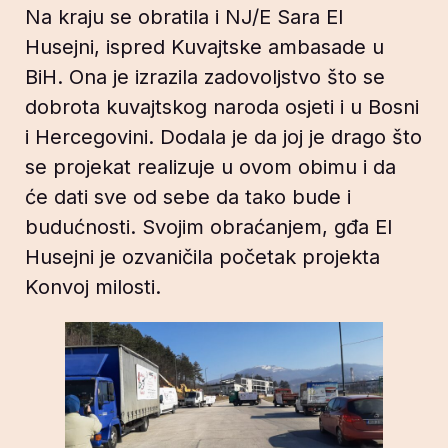
Na kraju se obratila i NJ/E Sara El
Husejni, ispred Kuvajtske ambasade u
BiH. Ona je izrazila zadovoljstvo što se
dobrota kuvajtskog naroda osjeti i u Bosni
i Hercegovini. Dodala je da joj je drago što
se projekat realizuje u ovom obimu i da
će dati sve od sebe da tako bude i
budućnosti. Svojim obraćanjem, gđa El
Husejni je ozvaničila početak projekta
Konvoj milosti.