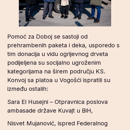
Pomoć za Doboj se sastoji od
prehrambenih paketa i deka, usporedo s
tim donacija u vidu ogrijevnog drveta
podijeljena su socijalno ugroženim
kategorijama na širem području KS.
Konvoj sa platoa u Vogošći ispratili su
između ostalih:
Sara El Husejni – Otpravnica poslova
ambasade države Kuvajt u BiH,
Nisvet Mujanović, ispred Federalnog