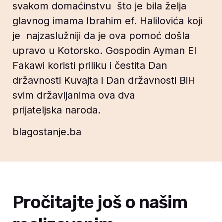
svakom domaćinstvu što je bila želja
glavnog imama Ibrahim ef. Halilovića koji
je najzaslužniji da je ova pomoć došla
upravo u Kotorsko. Gospodin Ayman El
Fakawi koristi priliku i čestita Dan
državnosti Kuvajta i Dan državnosti BiH
svim državljanima ova dva
prijateljska naroda.
blagostanje.ba
Pročitajte još o našim