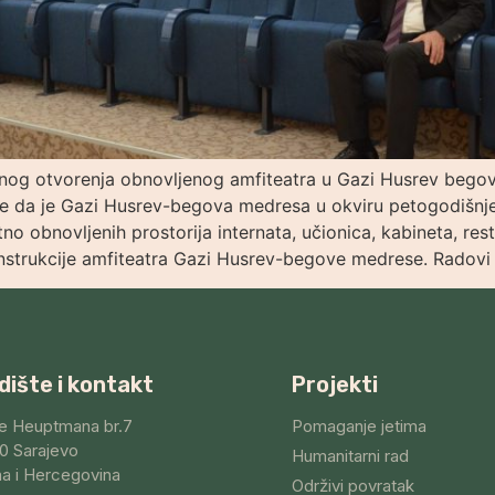
og otvorenja obnovljenog amfiteatra u Gazi Husrev begovo
e da je Gazi Husrev-begova medresa u okviru petogodišnjeg
o obnovljenih prostorija internata, učionica, kabineta, res
onstrukcije amfiteatra Gazi Husrev-begove medrese. Radovi s
dište i kontakt
Projekti
e Heuptmana br.7
Pomaganje jetima
0 Sarajevo
Humanitarni rad
a i Hercegovina
Održivi povratak