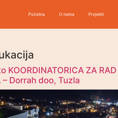
Početna
O nama
Projekti
Početna
O nama
Projekti
Kontakt
ukacija
sto KOORDINATORICA ZA RAD
 Dorrah doo, Tuzla