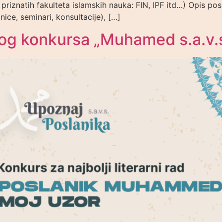
priznatih fakulteta islamskih nauka: FIN, IPF itd…) Opis p
ice, seminari, konsultacije), […]
rnog konkursa „Muhamed s.a.v.s