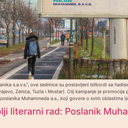
ika s.a.v.s.”, ove sedmice su postavljeni bilbordi sa hadis
jevo, Zenica, Tuzla i Mostar). Cilj kampanje je promocija po
 poslanika Muhammeda a.s., koji govore o svim oblastima l
ji literarni rad: Poslanik Mu