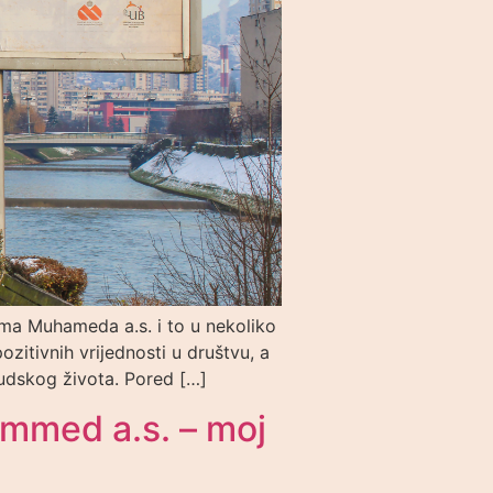
ima Muhameda a.s. i to u nekoliko
zitivnih vrijednosti u društvu, a
judskog života. Pored […]
hammed a.s. – moj