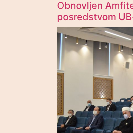
Obnovljen Amfit
posredstvom UB-a