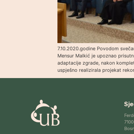
7.10.2020.godine Povodom svečan
Mensur Malkić je upoznao prisutn
adaptacije zgrade, nakon kompletn
uspješno realizirala projekat rek
Sje
Ferd
7100
Bosn