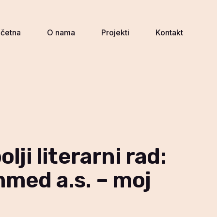
četna
O nama
Projekti
Kontakt
tna
O nama
Projekti
Kontakt
lji literarni rad:
med a.s. – moj