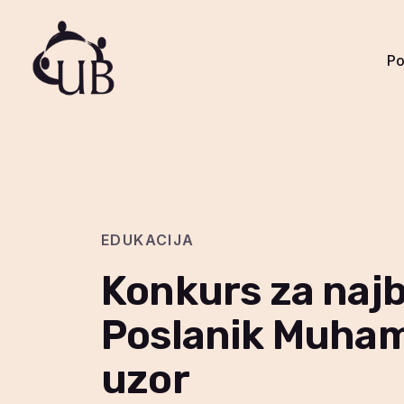
Po
Poče
EDUKACIJA
Konkurs za najbo
Poslanik Muham
uzor