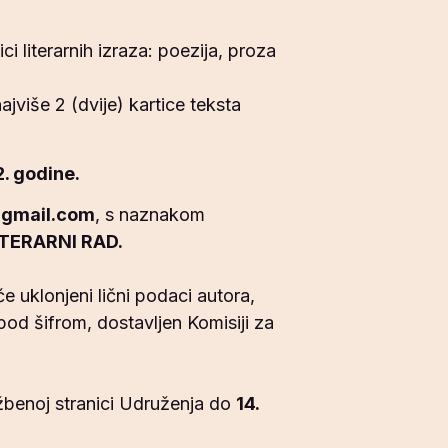
i literarnih izraza: poezija, proza
jviše 2 (dvije) kartice teksta
2. godine.
@gmail.com
, s naznakom
TERARNI RAD.
e uklonjeni lični podaci autora,
pod šifrom, dostavljen Komisiji za
užbenoj stranici Udruženja do
14.