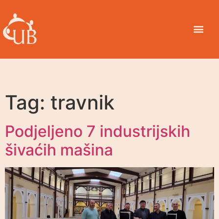
Tag:
travnik
Podjeljeno 7 industrijskih
šivaćih mašina