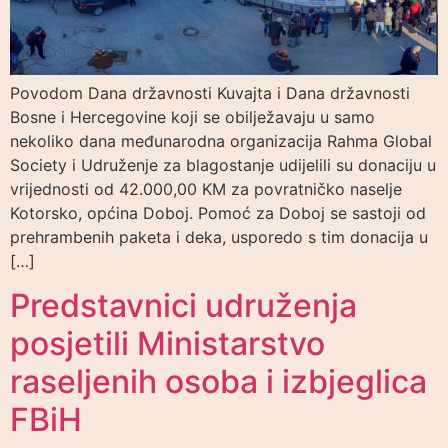
Povodom Dana državnosti Kuvajta i Dana državnosti
Bosne i Hercegovine koji se obilježavaju u samo
nekoliko dana međunarodna organizacija Rahma Global
Society i Udruženje za blagostanje udijelili su donaciju u
vrijednosti od 42.000,00 KM za povratničko naselje
Kotorsko, općina Doboj. Pomoć za Doboj se sastoji od
prehrambenih paketa i deka, usporedo s tim donacija u
[…]
Predstavnici udruženja
posjetili Ministarstvo
raseljenih osoba i izbjeglica
FBiH