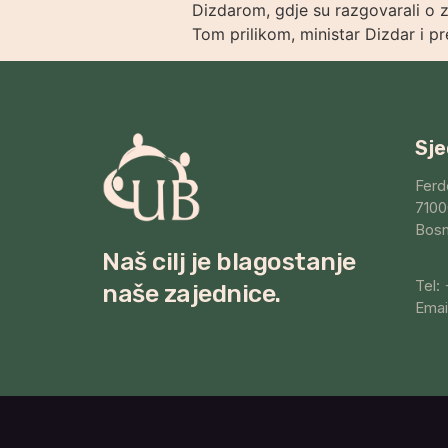
Dizdarom, gdje su razgovarali o 
Tom prilikom, ministar Dizdar i p
Sje
Ferd
7100
Bosn
Naš cilj je blagostanje
Tel:
naše zajednice.
Emai