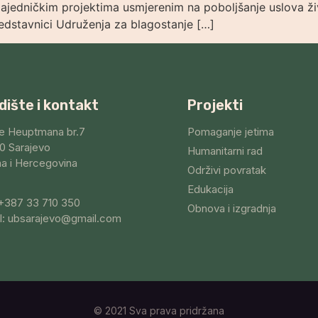
zajedničkim projektima usmjerenim na poboljšanje uslova ž
redstavnici Udruženja za blagostanje […]
dište i kontakt
Projekti
e Heuptmana br.7
Pomaganje jetima
0 Sarajevo
Humanitarni rad
a i Hercegovina
Održivi povratak
Edukacija
 +387 33 710 350
Obnova i izgradnja
l: ubsarajevo@gmail.com
© 2021 Sva prava pridržana