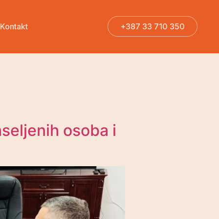
Kontakt
+387 33 710 350
+387 33 710 350
aseljenih osoba i