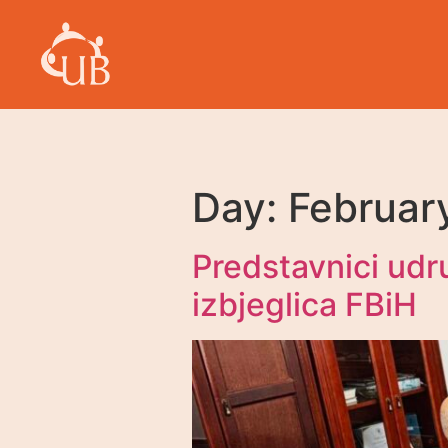
Day:
Februar
Predstavnici udru
izbjeglica FBiH