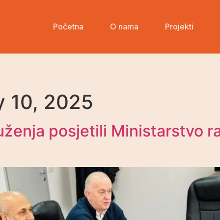
Početna
O nama
Projekti
Početna
O nama
Projekti
Kontakt
y 10, 2025
ženja posjetili Ministarstvo r