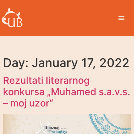
Day:
January 17, 2022
Rezultati literarnog
konkursa „Muhamed s.a.v.s.
– moj uzor“